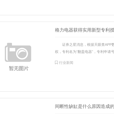
格力电器获得实用新型专利授
证券之星消息，根据天眼查APP数据
权，专利名为“翻盖电器”，专利申请号为
行业新闻
间断性缺缸是什么原因造成