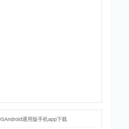
Android通用版手机app下载